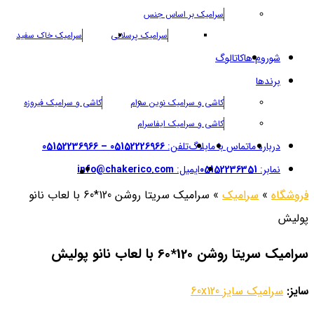
سرامیک بر اساس جنس
سرامیک پرسلانی
سرامیک خاک سفید
شوروم ها
کاتالوگ
برندها
کاشی و سرامیک نوین سرام
کاشی و سرامیک فیروزه
کاشی و سرامیک ایفاسرام
درباره ما
تماس با ما
بلاگ
تلفن:
05152226966 – 05152236966
نمابر:
05152236351
ایمیل:
info@chakerico.com
فروشگاه
»
سرامیک
»
سرامیک سریتا روشن 120*60 با لعاب نانو
پولیش
سرامیک سریتا روشن 120*60 با لعاب نانو پولیش
سایز:
سرامیک سایز 60x120